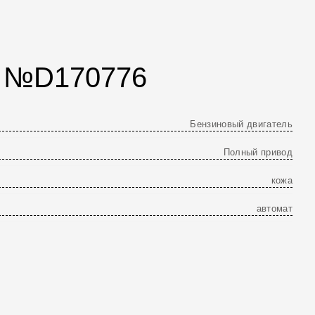
- №D170776
Бензиновый двигатель
Полный привод
кожа
автомат