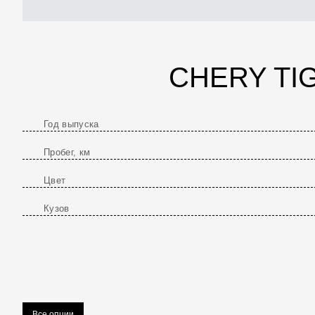
CHERY TIG
Год выпуска
Пробег, км
Цвет
Кузов
Все опции