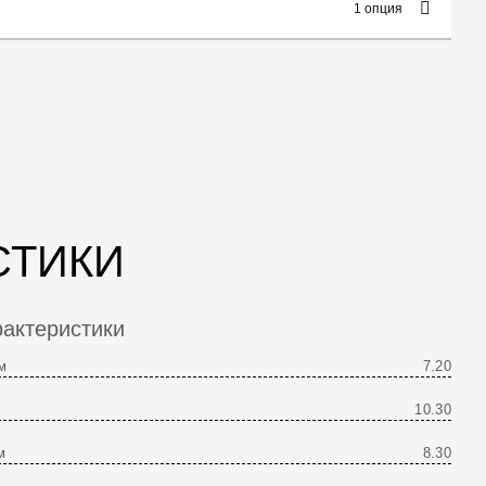
1 опция
СТИКИ
актеристики
м
7.20
10.30
м
8.30