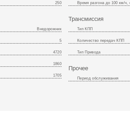
250
Время разгона до 100 км/ч, 
Трансмиссия
Внедорожник
Тип КПП
5
Количество передач КПП
4720
Тип Привода
1860
Прочее
1705
Период обслуживания