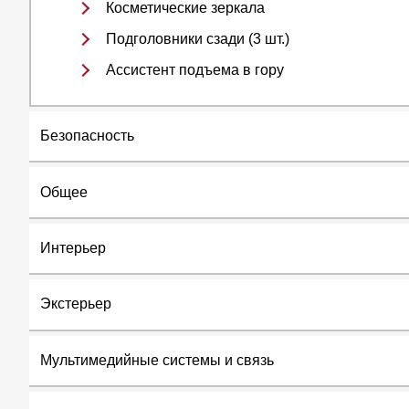
Косметические зеркала
Подголовники сзади (3 шт.)
Ассистент подъема в гору
Безопасность
ABS
Общее
Антипробуксовочная система
Бортовой компьютер
Интерьер
Система курсовой устойчивости (стабилиза
Розетка 12 В
Дневные ходовые огни
Кожаный руль
Экстерьер
Стандартная подвеска
Задний парктроник
Кожа
Передний парктроник
Панорамная крыша
Мультимедийные системы и связь
Темный цвет салона
Камера заднего вида
Рейлинги на крыше
Потолок - Тканевый
Светодиодные фары