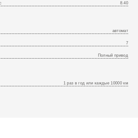
с
8.40
автомат
7
Полный привод
1 раз в год или каждые 10000 км