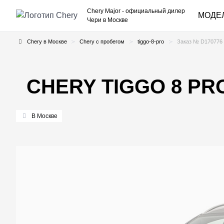
Chery Major
- официальный дилер
МОДЕ
Чери в Москве
Chery в Москве
Chery с пробегом
tiggo-8-pro
Заказ № D170776
CHERY TIGGO 8 PR
В Москве