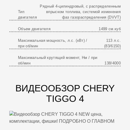
Рядный 4-цилиндровый, с распределенным
Тип
впрыском топлива, системой изменения
двигателя
фаз газораспределения (DVVT)
Объем двигателя
1499 см.куб
Максимальная мощность, л.с. (кВт) /
113 л.с.
при об/мин
(83/6150)
Максимальный крутящий момент, Нм / при
об/мин
138/4000
ВИДЕООБЗОР CHERY
TIGGO 4