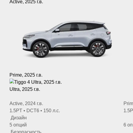
Active, 2025 г.в.
Prime, 2025 г.в.
Ultra, 2025 г.в.
Active, 2024 г.в.
Prim
1.5PT • DCT6 • 150 л.с.
1.5P
Дизайн
5 опций
6 о
Безопасность