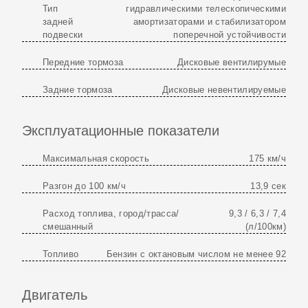
Тип
гидравлическими телескопическими
задней
амортизаторами и стабилизатором
подвески
поперечной устойчивости
Передние тормоза
Дисковые вентилирумые
Задние тормоза
Дисковые невентилируемые
Эксплуатационные показатели
Максимальная скорость
175 км/ч
Разгон до 100 км/ч
13,9 сек
Расход топлива, город/трасса/
9,3 / 6,3 / 7,4
смешанный
(л/100км)
Топливо
Бензин с октановым числом не менее 92
Двигатель