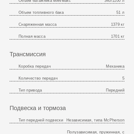
Объем багажника мин/макс
340/1100 л
Объем топливного бака
51 л
Снаряженная масса
1379 кг
Полная масса
1701 кг
Трансмиссия
Коробка передач
Механика
Количество передач
5
Тип привода
Передний
Подвеска и тормоза
Тип передней подвески
Независимая, типа McPherson
Полузависимая, пружинная, с