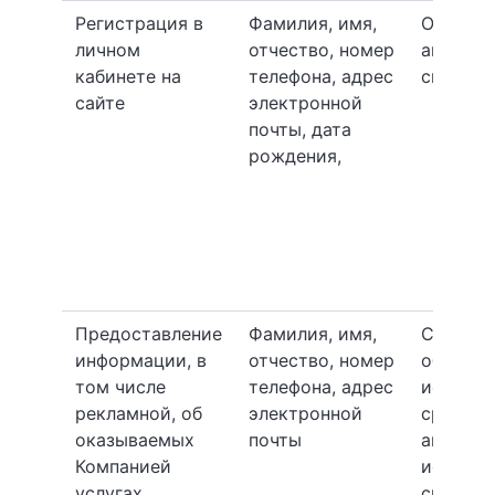
Регистрация в
Фамилия, имя,
Обработ
личном
отчество, номер
автома
кабинете на
телефона, адрес
способ
сайте
электронной
почты, дата
рождения,
Предоставление
Фамилия, имя,
Смешан
информации, в
отчество, номер
обработ
том числе
телефона, адрес
использ
рекламной, об
электронной
средств
оказываемых
почты
автомат
Компанией
использ
услугах
средств