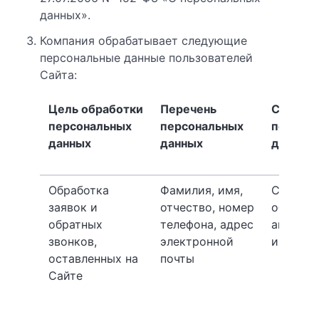
данных».
Компания обрабатывает следующие
персональные данные пользователей
Сайта:
Цель обработки
Перечень
Способ 
персональных
персональных
персон
данных
данных
данных
Обработка
Фамилия, имя,
Смешан
заявок и
отчество, номер
обработ
обратных
телефона, адрес
автома
звонков,
электронной
и ручны
оставленных на
почты
Сайте