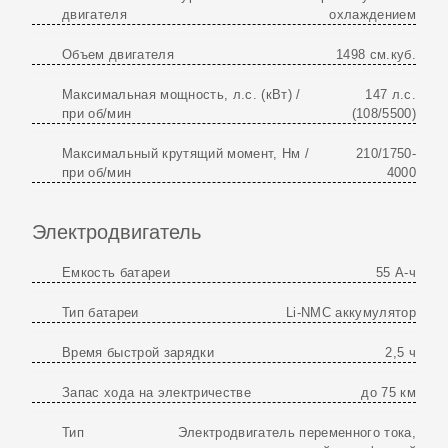
двигателя
охлаждением
Объем двигателя
1498 см.куб.
Максимальная мощность, л.с. (кВт) /
147 л.с.
при об/мин
(108/5500)
Максимальный крутящий момент, Нм /
210/1750-
при об/мин
4000
Электродвигатель
Емкость батареи
55 А-ч
Тип батареи
Li-NMC аккумулятор
Время быстрой зарядки
2,5 ч
Запас хода на электричестве
до 75 км
Тип
Электродвигатель переменного тока,