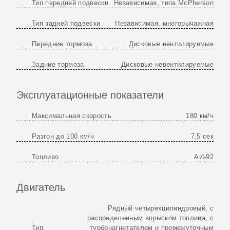
Тип передней подвески
Независимая, типа McPherson
Тип задней подвески
Независимая, многорычажная
Передние тормоза
Дисковые вентилируемые
Задние тормоза
Дисковые невентилируемые
Эксплуатационные показатели
Максимальная скорость
180 км/ч
Разгон до 100 км/ч
7,5 сек
Топливо
АИ-92
Двигатель
Рядный четырехцилиндровый, с
распределенным впрыском топлива, с
Тип
турбонагнетателем и промежуточным