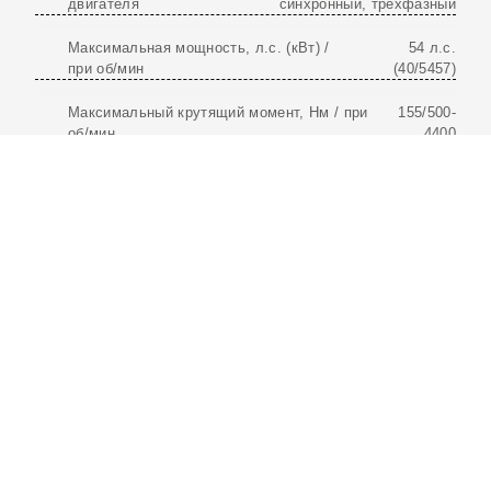
двигателя
синхронный, трехфазный
Максимальная мощность, л.с. (кВт) /
54 л.с.
при об/мин
(40/5457)
Максимальный крутящий момент, Нм / при
155/500-
об/мин
4400
ФОТО TIGGO 8 PRO
PLUG-IN HYBRID