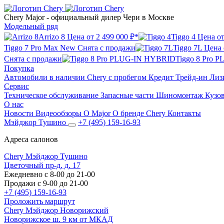
Chery Major
- официальный дилер Чери в Москве
Модельный ряд
Arrizo 8
Цена от
2 499 000 ₽*
Tiggo 4
Цена о
Tiggo 7 Pro Max New
Снята с продажи
Tiggo 7L
Цена
Снята с продажи
Tiggo 8 Pro
Покупка
Автомобили в наличии
Chery с пробегом
Кредит
Трейд-ин
Лиз
Сервис
Техническое обслуживание
Запасные части
Шиномонтаж
Кузо
О нас
Новости
Видеообзоры
О Major
О бренде Chery
Контакты
Мэйджор Тушино
+7 (495) 159-16-93
Адреса салонов
Chery Мэйджор Тушино
Цветочный пр-д, д. 17
Ежедневно с 8-00 до 21-00
Продажи с 9-00 до 21-00
+7 (495) 159-16-93
Проложить маршрут
Chery Мэйджор Новорижский
Новорижское ш. 9 км от МКАД