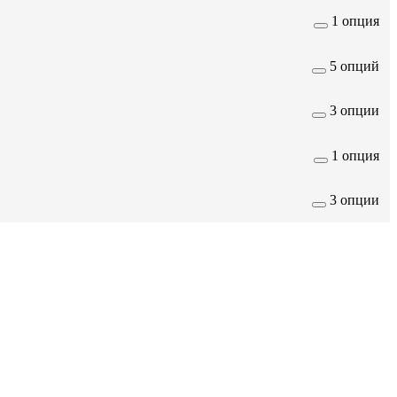
1 опция
5 опций
3 опции
1 опция
3 опции