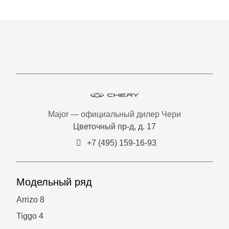
экспортные поставки, продажи
электрифицированных моделей и
показатели качества продукции. За рубеж
ушло более 1,3 миллиона машин — 23-й год
подряд Chery удерживает звание
крупнейшего китайского экспортёра
легковых автомобилей.
Major — официальный дилер Чери
Цветочный пр-д, д. 17
+7 (495) 159-16-93
Модельный ряд
Arrizo 8
Tiggo 4