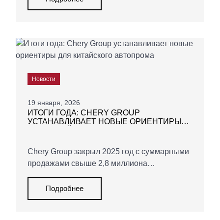
бренд объявил стратегию «For Family»,
которая определит развитие компании до
2030 года.
Новости
19 января, 2026
ИТОГИ ГОДА: CHERY GROUP
УСТАНАВЛИВАЕТ НОВЫЕ ОРИЕНТИРЫ
ДЛЯ КИТАЙСКОГО АВТОПРОМА
Chery Group закрыл 2025 год с суммарными
продажами свыше 2,8 миллиона
автомобилей — рост составил 7,8%.
Компания обновила исторические
Подробнее
максимумы сразу по четырём
направлениям: общий объём реализации,